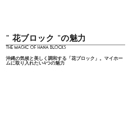
menu
DISTINCT
あなたらしさを描く
家づくりはこちら
Design
lifestyle
culture
gourmet
trip
beauty
" 花ブロック "の魅力
The Magic of Hana Blocks
沖縄の気候と美しく調和する「花ブロック」。マイホー
ムに取り入れたい4つの魅力