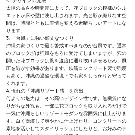
💡 デザインの魔法
太陽の高さや時間帯によって、花ブロックの模様のシル
エットが床や壁に映し出されます。光と影が織りなす空
間は、時間とともに表情を変える素晴らしいアートにな
ります。
3. 「台風」に強い頑丈なつくり
沖縄の家づくりで最も警戒すべきなのが台風です。通常
のブロック塀は強風をもろに受けてしまいますが、穴の
開いた花ブロックは風を適度に通り抜けさせるため、風
圧を逃がす効果があります。鉄筋コンクリート製で強度
も高く、沖縄の過酷な環境下でも家をしっかりと守って
くれます。
4. 憧れの「沖縄リゾート感」を演出
何よりの魅力は、その高いデザイン性です。無機質にな
りがちな外観も、一部に花ブロックを取り入れるだけで
一気に沖縄らしいリゾートモダンな雰囲気に仕上がりま
す。白く塗装して爽やかに仕上げたり、コンクリートの
素地を活かしてスタイリッシュにしたりと、お好みのテ