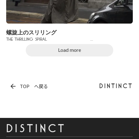
螺旋上のスリリング
The Thrilling Spiral ...
Load more
arrow_back
DINTINCT
TOP へ戻る
DISTINCT