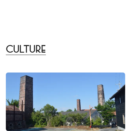
menu
DISTINCT
あなたらしさを描く
家づくりはこちら
Design
lifestyle
culture
gourmet
trip
beauty
Culture