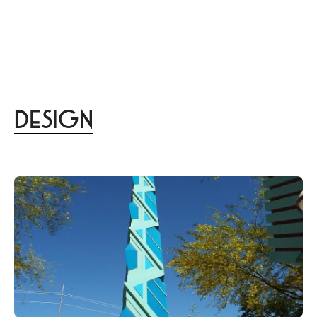
menu
DISTINCT
あなたらしさを描く
家づくりはこちら
Design
lifestyle
culture
gourmet
trip
beauty
design