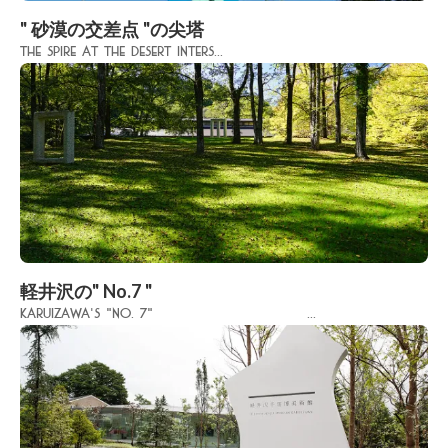
" 砂漠の交差点 "の尖塔
The spire at the desert inters...
軽井沢の" No.7 "
Karuizawa's "No. 7" ...