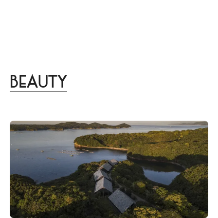
menu
DISTINCT
あなたらしさを描く
家づくりはこちら
Design
lifestyle
culture
gourmet
trip
beauty
Beauty