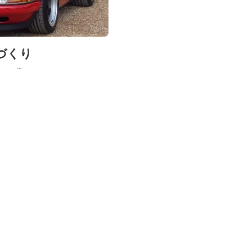
家づくり
s ...