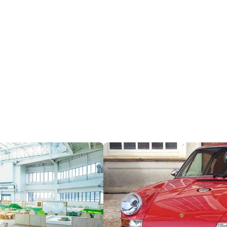
DISTINCT
DesiGN
Lifestyle
Culture
Gourmet
Trip
Beauty