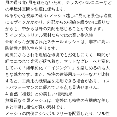
風の通り道: 風を遮らないため、テラスやバルコニーなど
の半屋外空間を快適に保ちます。
ゆるやかな視線の遮り: メッシュ越しに見える景色は適度
にモザイクがかかり、外部からの視線を緩やかに遮りな
がらも、中からは外の気配を感じることができます。
3. インダストリアル素材ならではの高い耐久性
亜鉛メッキが施されたスチールメッシュは、非常に高い
防錆性と耐久性を誇ります。
雨風にさらされる過酷な環境でも劣化しにくく、時間が
経つにつれて光沢が落ち着き、マットなグレーへと変化
していく「経年変化（エイジング）」を楽しめるのも大
きな魅力です。また、特注の建築用ルーバーなどと比較
すると、工業用の既製品を応用できる場合があり、コス
トパフォーマンスに優れている点も見逃せません。
4. 自然（植栽）との美しい相乗効果
無機質な金属メッシュは、意外にも植物の有機的な美し
さと非常に相性が良い素材です。
メッシュの内側にシンボルツリーを配置したり、ツル性