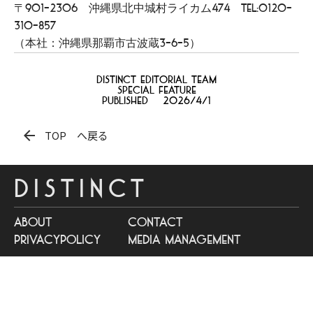
〒901-2306 沖縄県北中城村ライカム474 TEL:0120-
310-857
（本社：沖縄県那覇市古波蔵3-6-5）
distinct Editorial team
Special feature
Published
2026/4/1
arrow_back
TOP へ戻る
DISTINCT
about
contact
privacypolicy
media management