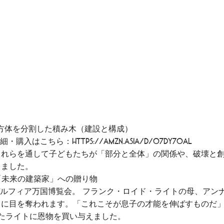
立方体を分割した積み木（建設と構成）
の詳細・購入はこちら：
https://amzn.asia/d/07dY70aL
これらを通して子どもたちが「部分と全体」の関係や、破壊と
しました。
た「未来の建築家」への贈り物
ラデルフィア万国博覧会。 フランク・ロイド・ライトの母、アン
」に目を奪われます。「これこそが息子の才能を伸ばすものだ
たライトに恩物を買い与えました。