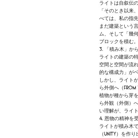
ライトは自叙伝
「そのとき以来
べては、私の指先
まだ建築という
ム、そして「幾
ブロックを積む
3. 「積み木」
ライトの建築の
空間と空間が流れ
的な構成力」が
しかし、ライトが
ら外側へ（From 
植物が種から芽
ら外観（外側）へ
い理解が、ライトの
4. 恩物の精神
ライトが積み木
（Unity）を