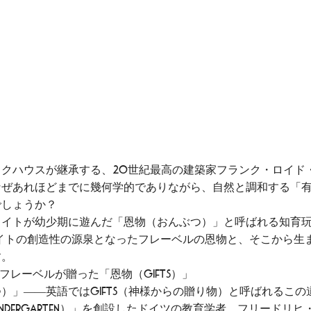
クハウスが継承する、20世紀最高の建築家フランク・ロイド
なぜあれほどまでに幾何学的でありながら、自然と調和する「
でしょうか？
ライトが幼少期に遊んだ「恩物（おんぶつ）」と呼ばれる知育
イトの創造性の源泉となったフレーベルの恩物と、そこから生
す。
、フレーベルが贈った「恩物（Gifts）」
）」――英語ではGifts（神様からの贈り物）と呼ばれるこ
indergarten）」を創設したドイツの教育学者、フリードリ