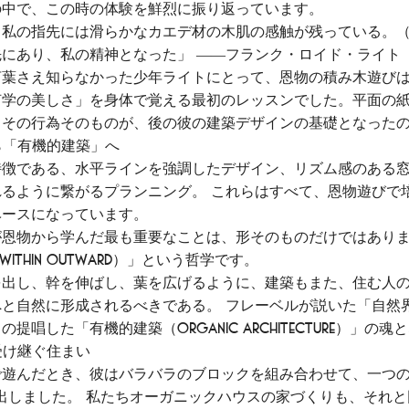
の中で、この時の体験を鮮烈に振り返っています。
、私の指先には滑らかなカエデ材の木肌の感触が残っている。
にあり、私の精神となった」 ――フランク・ロイド・ライト
言葉さえ知らなかった少年ライトにとって、恩物の積み木遊び
何学の美しさ」を身体で覚える最初のレッスンでした。平面の
。その行為そのものが、後の彼の建築デザインの基礎となった
から「有機的建築」へ
特徴である、水平ラインを強調したデザイン、リズム感のある
るように繋がるプランニング。 これらはすべて、恩物遊びで
ベースになっています。
恩物から学んだ最も重要なことは、形そのものだけではありま
within outward）」という哲学です。
を出し、幹を伸ばし、葉を広げるように、建築もまた、住む人
と自然に形成されるべきである。 フレーベルが説いた「自然
提唱した「有機的建築（Organic Architecture）」の
を受け継ぐ住まい
で遊んだとき、彼はバラバラのブロックを組み合わせて、一つ
作り出しました。 私たちオーガニックハウスの家づくりも、それ