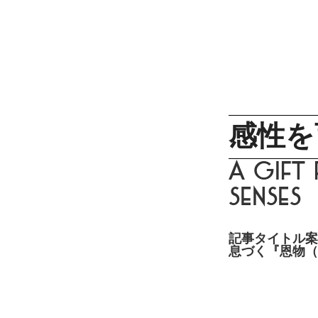
感性を
A Gift
S
記事タ
イ
トル案
息づく『恩物（G