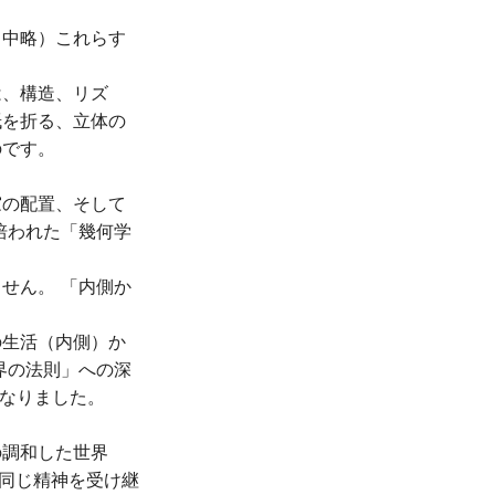
（中略）これらす
は、構造、リズ
紙を折る、立体の
のです。
窓の配置、そして
培われた「幾何学
せん。 「内側か
の生活（内側）か
界の法則」への深
魂となりました。
の調和した世界
と同じ精神を受け継