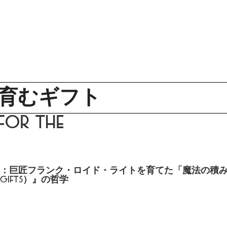
DISTINCT
DesiGN
Lifestyle
Culture
Gourmet
Trip
Beauty
育むギフト
 for the
enses
：巨匠フランク・ロイド・ライトを育てた「魔法の積
ifts）』の哲学