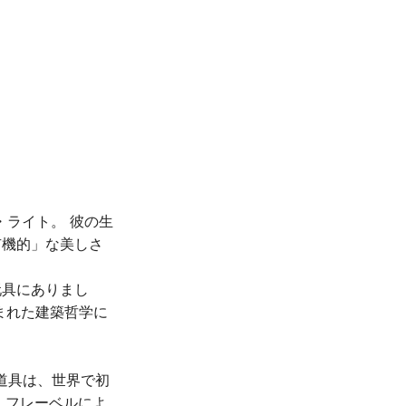
・ライト。 彼の生
有機的」な美しさ
玩具にありまし
まれた建築哲学に
の道具は、世界で初
ヒ・フレーベルによ