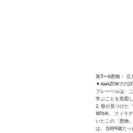
第3〜6恩物： 
▼Amazonで
フレーベルは、
学ぶことを意図
2. 母が見つけ
1876年、フィ
いたこの「恩物
は、当時9歳だっ