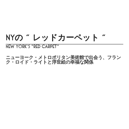
menu
DISTINCT
あなたらしさを描く
家づくりはこちら
Design
lifestyle
culture
gourmet
trip
beauty
NYの “ レッドカーペット “
New York's "Red Carpet"
ニューヨーク・メトロポリタン美術館で出会う、フラン
ク・ロイド・ライトと浮世絵の幸福な関係