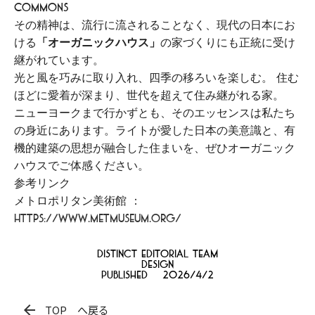
Commons
その精神は、流行に流されることなく、現代の日本にお
ける
「オーガニックハウス」
の家づくりにも正統に受け
継がれています。
光と風を巧みに取り入れ、四季の移ろいを楽しむ。 住む
ほどに愛着が深まり、世代を超えて住み継がれる家。
ニューヨークまで行かずとも、そのエッセンスは私たち
の身近にあります。ライトが愛した日本の美意識と、有
機的建築の思想が融合した住まいを、ぜひオーガニック
ハウスでご体感ください。
参考リンク
メトロポリタン美術館 ：
https://www.metmuseum.org/
distinct Editorial team
Design
Published
2026/4/2
arrow_back
TOP へ戻る