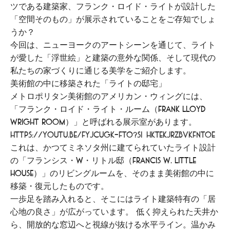
ツである建築家、フランク・ロイド・ライトが設計した
「空間そのもの」が展示されていることをご存知でしょ
うか？
今回は、ニューヨークのアートシーンを通じて、ライト
が愛した「浮世絵」と建築の意外な関係、そして現代の
私たちの家づくりに通じる美学をご紹介します。
美術館の中に移築された「ライトの邸宅」
メトロポリタン美術館のアメリカン・ウィングには、
「フランク・ロイド・ライト・ルーム（Frank Lloyd
Wright Room）」と呼ばれる展示室があります。
https://youtu.be/FYjCUGK-fT0?si=HkTekjRZBvkfNTOE
これは、かつてミネソタ州に建てられていたライト設計
の「フランシス・W・リトル邸（Francis W. Little
House）」のリビングルームを、そのまま美術館の中に
移築・復元したものです。
一歩足を踏み入れると、そこにはライト建築特有の「居
心地の良さ」が広がっています。 低く抑えられた天井か
ら、開放的な窓辺へと視線が抜ける水平ライン。温かみ