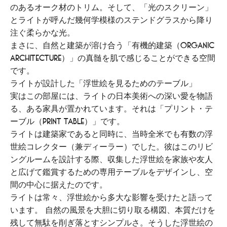
のあるオーク材のトリム。そして、「光のスクリーン」
とライトが呼んだ幾何学模様のステンドグラスから降り
注ぐ柔らかな光。
まさに、自然と建築が溶け合う「有機的建築（Organic
Architecture）」の真髄を肌で感じることができる空間
です。
ライトが設計した「浮世絵を見るためのテーブル」
実はこの部屋には、ライトの日本美術への深い愛を物語
る、ある家具が置かれています。それは「プリント・テ
ーブル（Print Table）」です。
ライトは建築家であると同時に、当時全米でも有数の浮
世絵コレクター（兼ディーラー）でした。彼はこのリビ
ングルームを設計する際、収集した浮世絵を家族や友人
と広げて鑑賞するための専用テーブルをデザインし、空
間の中心に据えたのです。
ライトは常々、浮世絵から多大な影響を受けたと語って
います。 自然の風景を大胆に切り取る構図、本質だけを
残して無駄を削ぎ落とすシンプルさ。そうした浮世絵の