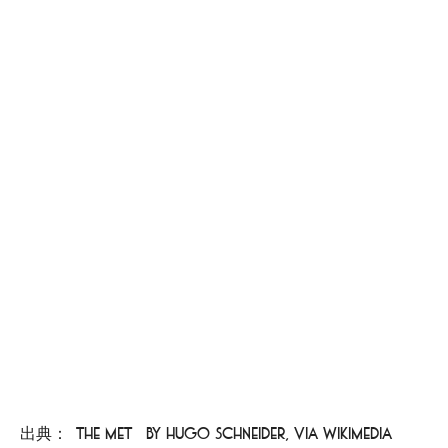
出典：[The Met] by Hugo Schneider, via Wikimedia