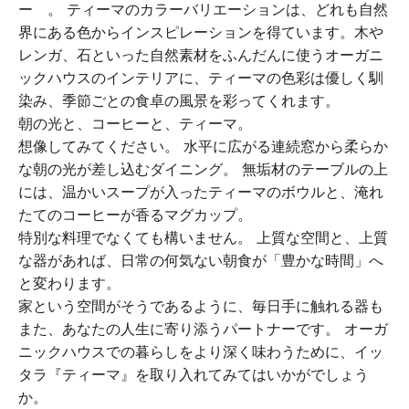
ー……。 ティーマのカラーバリエーションは、どれも自然
界にある色からインスピレーションを得ています。木や
レンガ、石といった自然素材をふんだんに使うオーガニ
ックハウスのインテリアに、ティーマの色彩は優しく馴
染み、季節ごとの食卓の風景を彩ってくれます。
朝の光と、コーヒーと、ティーマ。
想像してみてください。 水平に広がる連続窓から柔らか
な朝の光が差し込むダイニング。 無垢材のテーブルの上
には、温かいスープが入ったティーマのボウルと、淹れ
たてのコーヒーが香るマグカップ。
特別な料理でなくても構いません。 上質な空間と、上質
な器があれば、日常の何気ない朝食が「豊かな時間」へ
と変わります。
家という空間がそうであるように、毎日手に触れる器も
また、あなたの人生に寄り添うパートナーです。 オーガ
ニックハウスでの暮らしをより深く味わうために、イッ
タラ『ティーマ』を取り入れてみてはいかがでしょう
か。