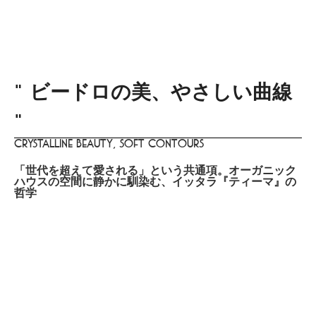
menu
DISTINCT
あなたらしさを描く
家づくりはこちら
Design
lifestyle
culture
gourmet
trip
beauty
" ビードロの美、やさしい曲線
"
Crystalline beauty, soft contours
「世代を超えて愛される」という共通項。オーガニック
ハウスの空間に静かに馴染む、イッタラ『ティーマ』の
哲学