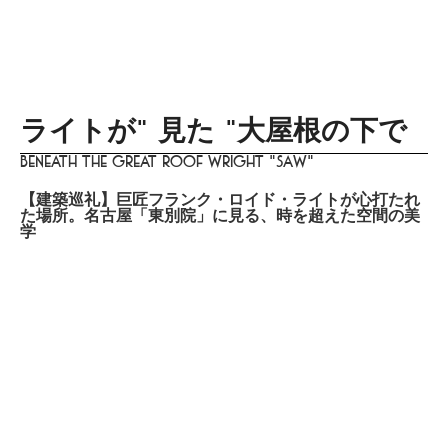
menu
DISTINCT
あなたらしさを描く
家づくりはこちら
Design
lifestyle
culture
gourmet
trip
beauty
ライトが" 見た "大屋根の下で
Beneath the great roof Wright "saw"
【建築巡礼】巨匠フランク・ロイド・ライトが心打たれ
た場所。名古屋「東別院」に見る、時を超えた空間の美
学