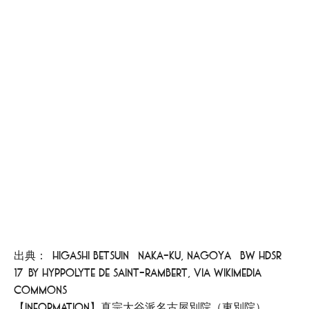
出典：[Higashi Betsuin (Naka-ku, Nagoya) BW hdsr
17]by Hyppolyte de Saint-Rambert, via Wikimedia
Commons
【Information】真宗大谷派名古屋別院（東別院）