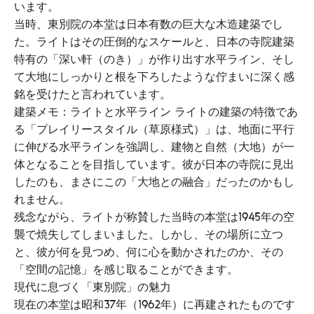
います。
当時、東別院の本堂は日本有数の巨大な木造建築でし
た。ライトはその圧倒的なスケールと、日本の寺院建築
特有の「深い軒（のき）」が作り出す水平ライン、そし
て大地にしっかりと根を下ろしたような佇まいに深く感
銘を受けたと言われています。
建築メモ：ライトと水平ライン ライトの建築の特徴であ
る「プレイリースタイル（草原様式）」は、地面に平行
に伸びる水平ラインを強調し、建物と自然（大地）が一
体となることを目指しています。彼が日本の寺院に見出
したのも、まさにこの「大地との融合」だったのかもし
れません。
残念ながら、ライトが称賛した当時の本堂は1945年の空
襲で焼失してしまいました。しかし、その場所に立つ
と、彼が何を見つめ、何に心を動かされたのか、その
「空間の記憶」を感じ取ることができます。
現代に息づく「東別院」の魅力
現在の本堂は昭和37年（1962年）に再建されたものです