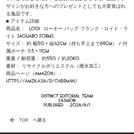
ザインがお好きな方へのプレゼントとしても大変喜ばれ
る逸品です。
■ アイテム詳細
商品名： [LOQI] ローキー バッグ フランク・ロイド・ラ
イト Saguaro Forms
サイズ： 約 幅50 × 縦42cm（持ち手上まで69cm） / 付
属ポーチ: 11.5 × 11cm
重量 / 耐荷重： 約55g / 約20kg
素材： リサイクルポリエステル（撥水加工）
商品ページ（Amazon）：
https://amzn.asia/d/04BrM4nJ
distinct Editorial team
Fashion
Published
2026/6/1
arrow_back
TOP へ戻る