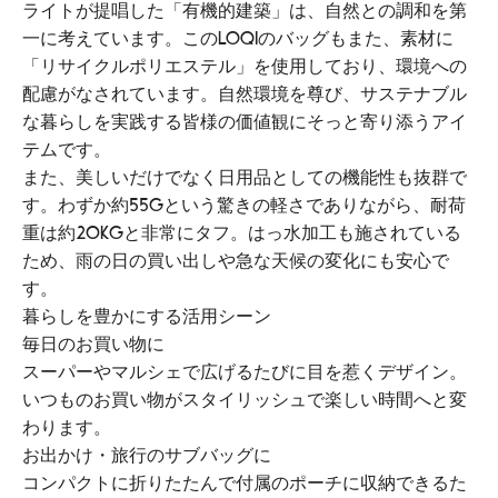
ライトが提唱した「有機的建築」は、自然との調和を第
一に考えています。このLOQIのバッグもまた、素材に
「リサイクルポリエステル」を使用しており、環境への
配慮がなされています。自然環境を尊び、サステナブル
な暮らしを実践する皆様の価値観にそっと寄り添うアイ
テムです。
また、美しいだけでなく日用品としての機能性も抜群で
す。わずか約55gという驚きの軽さでありながら、耐荷
重は約20kgと非常にタフ。はっ水加工も施されている
ため、雨の日の買い出しや急な天候の変化にも安心で
す。
暮らしを豊かにする活用シーン
毎日のお買い物に
スーパーやマルシェで広げるたびに目を惹くデザイン。
いつものお買い物がスタイリッシュで楽しい時間へと変
わります。
お出かけ・旅行のサブバッグに
コンパクトに折りたたんで付属のポーチに収納できるた