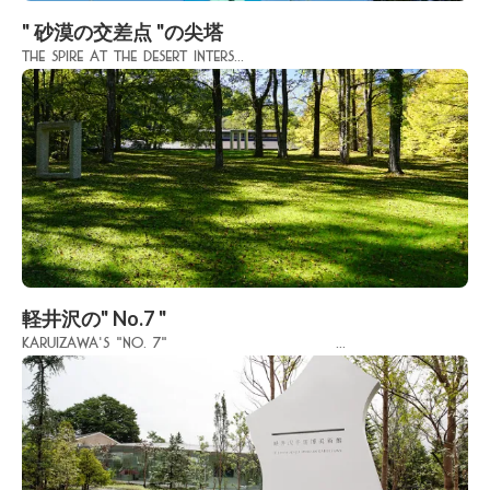
" 砂漠の交差点 "の尖塔
The spire at the desert inters...
軽井沢の" No.7 "
Karuizawa's "No. 7" ...