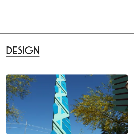
menu
DISTINCT
あなたらしさを描く
家づくりはこちら
Design
lifestyle
culture
gourmet
trip
beauty
design